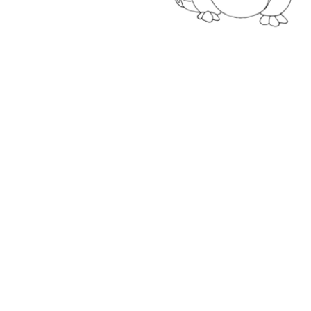
CANTAJUEGO - DIFERENTE A MÍ
716.815
Videoclip 'Diferente a mí', perteneciente al
Episodio 8 ('Jugar o no jugar') de la serie
musical de CantaJuego ¡Viva mi Planeta!
Suscríbete al canal y disfruta de un universo de