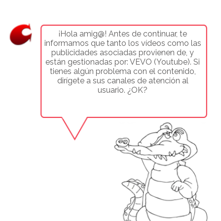
+10723
M
¡Hola amig@! Antes de continuar, te
< Inicio
informamos que tanto los vídeos como las
publicidades asociadas provienen de, y
están gestionadas por: VEVO (Youtube). Si
tienes algún problema con el contenido,
dirígete a sus canales de atención al
usuario. ¿OK?
¡VIVA MI PLANETA! VIDEOCLIPS
TEMPORADA 2
Ver todas las listas